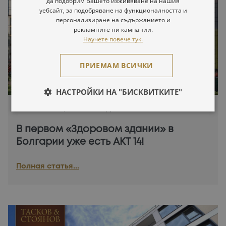
да подобрим Вашето изживяване на нашия
уебсайт, за подобряване на функционалността и
персонализиране на съдържанието и
рекламните ни кампании.
Научете повече тук.
ПРИЕМАМ ВСИЧКИ
НАСТРОЙКИ НА "БИСКВИТКИТЕ"
08.02.2024 г., от команды ТАСКОВ & СТОЯНОВ
В первом «Здоровом здании» в
Болгарии уже есть АКТ 14!
Полная статья...