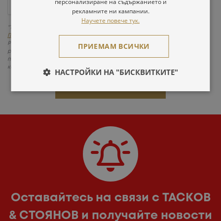
персонализиране на съдържанието и
рекламните ни кампании.
Научете повече тук.
“Тасков и Стоянов” ООО защищает ваши личные данные и следует
Политике конфиденциальности
в соответствии с требованиями
Регламента (ЕС) № 2016/679. На следующем этапе вы сможете
ПРИЕМАМ ВСИЧКИ
разрешить или отказаться от хранения и обработки ваших
персональных данных. Вы сможете сделать свой выбор в письме,
которое мы отправим вам после получения вашего запроса.
НАСТРОЙКИ НА "БИСКВИТКИТЕ"
ОТПРАВИТЬ ЗАПРОС
Оставайтесь на связи с ТАСКОВ
& СТОЯНОВ и получайте новости