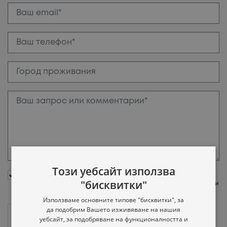
Този уебсайт използва
Желаю подписаться на информационный бюллетень с
новостями, обновлениями проектов и специальными
"бисквитки"
предложениями строительной и девелоперской компании
ТАСКОВ & СТОЯНОВ.
Използваме основните типове "бисквитки", за
да подобрим Вашето изживяване на нашия
уебсайт, за подобряване на функционалността и