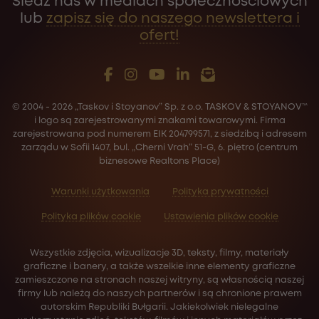
Śledź nas w mediach społecznościowych
lub
zapisz się do naszego newslettera i
ofert!
© 2004 - 2026 „Taskov i Stoyanov” Sp. z o.o. TASKOV & STOYANOV™
i logo są zarejestrowanymi znakami towarowymi. Firma
zarejestrowana pod numerem EIK 204799571, z siedzibą i adresem
zarządu w Sofii 1407, bul. „Cherni Vrah” 51-G, 6. piętro (centrum
biznesowe Realtons Place)
Warunki użytkowania
Polityka prywatności
Polityka plików cookie
Ustawienia plików cookie
Wszystkie zdjęcia, wizualizacje 3D, teksty, filmy, materiały
graficzne i banery, a także wszelkie inne elementy graficzne
zamieszczone na stronach naszej witryny, są własnością naszej
firmy lub należą do naszych partnerów i są chronione prawem
autorskim Republiki Bułgarii. Jakiekolwiek nielegalne