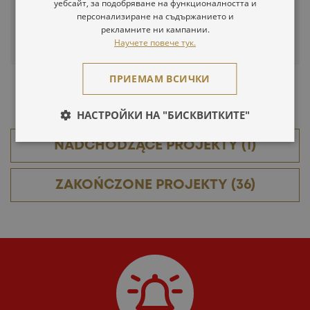
SZCZEGÓŁY PROJEKTU
уебсайт, за подобряване на функционалността и
персонализиране на съдържанието и
рекламните ни кампании.
SUBSKRYPCJA NEWSLETTERA
Научете повече тук.
ПРИЕМАМ ВСИЧКИ
НАСТРОЙКИ НА "БИСКВИТКИТЕ"
NADCHODZĄCE PROJEKTY (1)
ZAKOŃCZONE PROJEKTY (36)