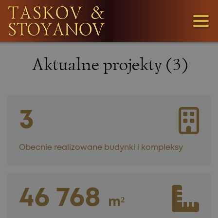
3
Aktualne projekty (3)
1
36
3
Obecnie realizowane budynki i kompleksy
46 768
SZUKAMY
m²
DZIAŁEK!